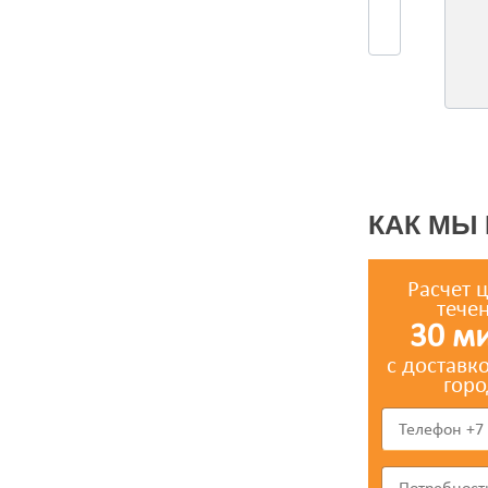
КАК МЫ
Расчет 
тече
30 м
с доставк
горо