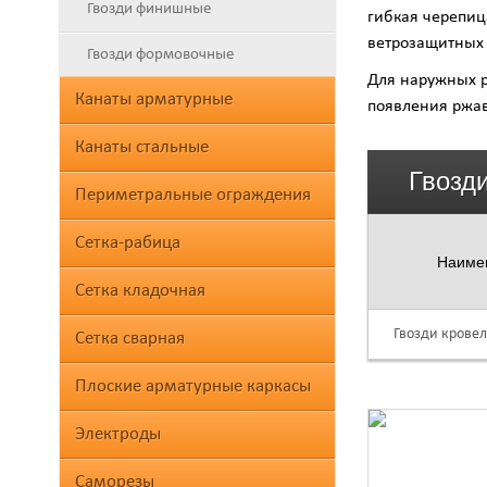
Гвозди финишные
гибкая черепиц
ветрозащитных п
Гвозди формовочные
Для наружных р
Канаты арматурные
появления ржав
Канаты стальные
Гвозд
Периметральные ограждения
Сетка-рабица
Наиме
Сетка кладочная
Гвозди крове
Сетка сварная
Плоские арматурные каркасы
Электроды
Саморезы