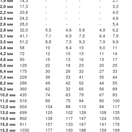
1,9 мм
14,3
-
-
-
-
2,7
2,0 мм
17,3
-
-
-
-
3,3
2,2 мм
20,6
-
-
-
-
4,0
2,4 мм
24,2
-
-
-
-
4,6
2,6 мм
28,0
-
-
-
-
5,4
2,8 мм
32,0
5,5
4,6
5,8
4,9
6,2
3,1 мм
41,1
7,1
6,0
7,5
6,4
7,9
3,5 мм
51,2
8,8
7,5
9,3
7,9
9,9
3,8 мм
58
10
8,4
10
9,0
11
4,2 мм
72
12
10
13
11
14
4,6 мм
90
15
13
16
13
17
5,6 мм
129
22
18
23
20
25
6,4 мм
175
30
26
32
27
33
7,4 мм
228
39
33
41
35
44
8,2 мм
288
49
42
52
44
55
9,2 мм
360
62
32
66
56
69
10,0 мм
435
74
63
79
67
83
11,0 мм
516
89
75
94
80
100
12,0 мм
604
104
88
110
94
117
13,0 мм
699
120
102
128
108
135
14,0 мм
802
138
117
147
124
155
15,0 мм
911
157
133
167
141
176
15,5 мм
1030
177
150
188
159
199