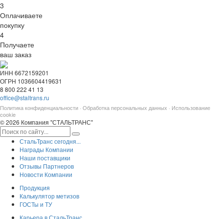
3
Оплачиваете
покупку
4
Получаете
ваш заказ
ИНН 6672159201
ОГРН 1036604419631
8 800 222 41 13
office@staltrans.ru
Политика конфиденциальности
·
Обработка персональных данных
·
Использование
cookie
© 2026 Компания "СТАЛЬТРАНС"
СтальТранс сегодня...
Награды Компании
Наши поставщики
Отзывы Партнеров
Новости Компании
Продукция
Калькулятор метизов
ГОСТы и ТУ
Карьера в СтальТранс