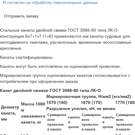
Я согласен на обработку персональных данных
Отправить заявку
Стальные канаты двойной свивки ГОСТ 3066-80 типа ЛК-О
конструкции 6х7+1х7 (1+6) применяются как канаты судовые для
неподвижного такелажа, расчалочные, временные лесосплавные
крепления.
Канаты сертифицированы.
Канаты могут быть изготовлены из оцинкованной проволоки.
Маркировочная группа оцинкованных канатов согласовывается с
потребителем при оформлении заказа.
Канат двойной свивки ГОСТ 3066-80 типа ЛК-О
Маркировочная группа, Н/мм2 (кгс/мм2)
1570 (160)
1670 (170)
1770 (180
Масса 1000
Диаметр
Разрывное усилие, кН, не менее
м
каната,
Суммарное
Суммарное
Суммарное
смазанного
канаты
канаты
мм
всех
всех
всех
каната, кг
в
в
проволок
проволок
проволок
целом
целом
в канате
в канате
в канате