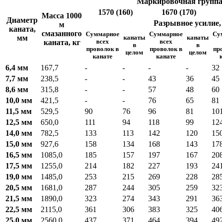
Маркировочная группа,
1570 (160)
1670 (170)
Масса 1000
Диаметр
Разрывное усилие, 
м
каната,
смазанного
Суммарное
Суммарное
Су
мм
канаты
канаты
каната, кг
всех
всех
в
в
проволок в
проволок в
пр
целом
целом
канате
канате
6,4 мм
167,7
-
-
-
-
32
7,7 мм
238,5
-
-
43
36
45
8,6 мм
315,8
-
-
57
48
60
10,0 мм
421,5
-
-
76
65
81
11,5 мм
529,5
90
76
96
81
10
12,5 мм
650,0
111
94
118
99
12
14,0 мм
782,5
133
113
142
120
15
15,0 мм
927,6
158
134
168
143
17
16,5 мм
1085,0
185
157
197
167
20
17,5 мм
1255,0
214
182
227
193
24
19,0 мм
1485,0
253
215
269
228
28
20,5 мм
1681,0
287
244
305
259
32
21,5 мм
1890,0
323
274
343
291
36
22,5 мм
2115,0
361
306
383
325
40
25,0 мм
2560,0
437
371
464
394
49