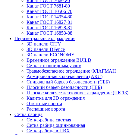
Канат ГОСТ 7669-80
Канат ГОСТ 7681-80
Канат ГОСТ 10506-76
Канат ГОСТ 14954-80
Канат ГОСТ 16827-81
Канат ГОСТ 16828-81
Канат ГОСТ 16853-88
Периметральные ограждения
3D панели CITY
3D панели DFence
3D панели ECONOMY
Временное ограждение BUILD
Сетка с шарнирным узлом
Травмобезопасное ограждение ФЛАГМАН
Армированная колючая лента (АКЛ)
Спиральный барьер безопасности (СББ)
Плоский барьер безопасности (ПББ)
Плоское колючее ленточное заграждение (ПКЛЗ)
Калитка для 3D ограждения
Откатные ворота
Распашные ворота
Сетка-рабица
Сетка-рабица светлая
Сетка-рабица оцинкованная
Сетка-рабица в ПВХ