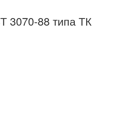
Т 3070-88 типа ТК
Расчет цены в течение
30 минут
с доставкой в Ваш город!