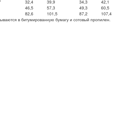
7
32,4
39,9
34,3
42,1
1
46,5
57,3
49,3
60,5
1
82,6
101,5
87,2
107,4
ываются в битумированную бумагу и сотовый пропилен.