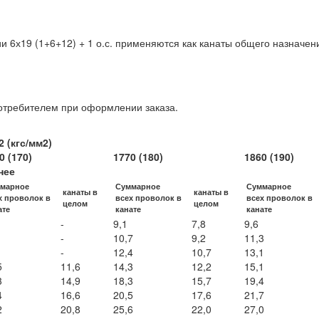
и 6х19 (1+6+12) + 1 о.с. применяются как канаты общего назначен
потребителем при оформлении заказа.
 (кгс/мм2)
0 (170)
1770 (180)
1860 (190)
нее
марное
Суммарное
Суммарное
канаты в
канаты в
х проволок в
всех проволок в
всех проволок в
целом
целом
ате
канате
канате
-
9,1
7,8
9,6
-
10,7
9,2
11,3
-
12,4
10,7
13,1
5
11,6
14,3
12,2
15,1
3
14,9
18,3
15,7
19,4
4
16,6
20,5
17,6
21,7
2
20,8
25,6
22,0
27,0