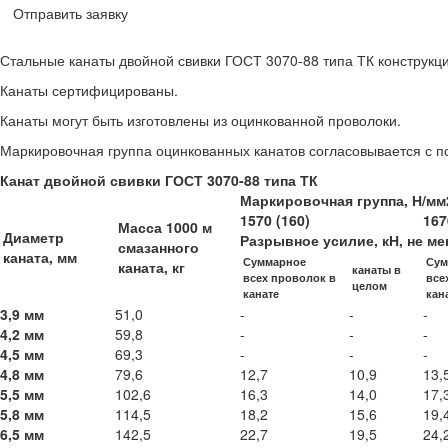
Отправить заявку
Стальные канаты двойной свивки ГОСТ 3070-88 типа ТК конструкци
Канаты сертифицированы.
Канаты могут быть изготовлены из оцинкованной проволоки.
Маркировочная группа оцинкованных канатов согласовывается с 
Канат двойной свивки ГОСТ 3070-88 типа ТК
Маркировочная группа, Н/мм2
1570 (160)
167
Масса 1000 м
Диаметр
Разрывное усилие, кН, не ме
смазанного
каната, мм
Суммарное
Сум
каната, кг
канаты в
всех проволок в
все
целом
канате
кан
3,9 мм
51,0
-
-
-
4,2 мм
59,8
-
-
-
4,5 мм
69,3
-
-
-
4,8 мм
79,6
12,7
10,9
13,
5,5 мм
102,6
16,3
14,0
17,
5,8 мм
114,5
18,2
15,6
19,
6,5 мм
142,5
22,7
19,5
24,