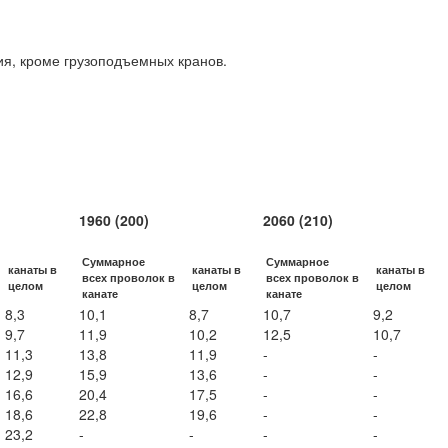
ия, кроме грузоподъемных кранов.
1960 (200)
2060 (210)
Суммарное
Суммарное
канаты в
канаты в
канаты в
всех проволок в
всех проволок в
целом
целом
целом
канате
канате
8,3
10,1
8,7
10,7
9,2
9,7
11,9
10,2
12,5
10,7
11,3
13,8
11,9
-
-
12,9
15,9
13,6
-
-
16,6
20,4
17,5
-
-
18,6
22,8
19,6
-
-
23,2
-
-
-
-