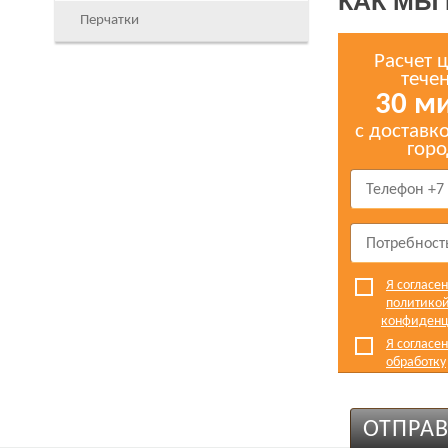
КАК МЫ
Перчатки
Расчет 
тече
30 м
с доставк
горо
Я согласен
политико
конфиденц
Я согласен
обработку
персональ
ОТПРАВ