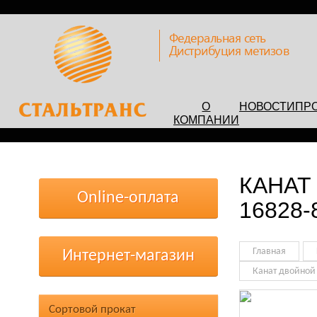
Федеральная сеть
Дистрибуция метизов
О
НОВОСТИ
ПР
КОМПАНИИ
КАНАТ
Online-оплата
16828-
Главная
Интернет-магазин
Канат двойной 
Сортовой прокат